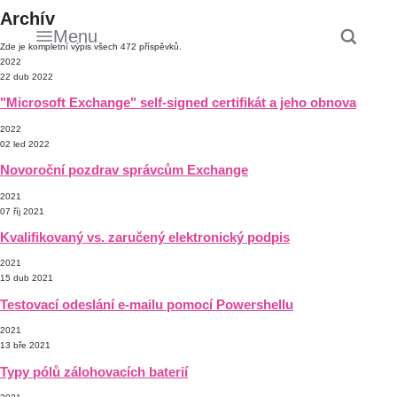
Archív
Menu
Zde je kompletní výpis všech 472 příspěvků.
2022
22 dub 2022
"Microsoft Exchange" self-signed certifikát a jeho obnova
2022
02 led 2022
Novoroční pozdrav správcům Exchange
2021
07 říj 2021
Kvalifikovaný vs. zaručený elektronický podpis
2021
15 dub 2021
Testovací odeslání e-mailu pomocí Powershellu
2021
13 bře 2021
Typy pólů zálohovacích baterií