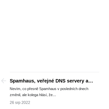
Spamhaus, veřejné DNS servery a
nepřicházející pošta
Nevím, co přesně Spamhaus v posledních dnech
změnil, ale kolega hlásí, že…
26 srp 2022