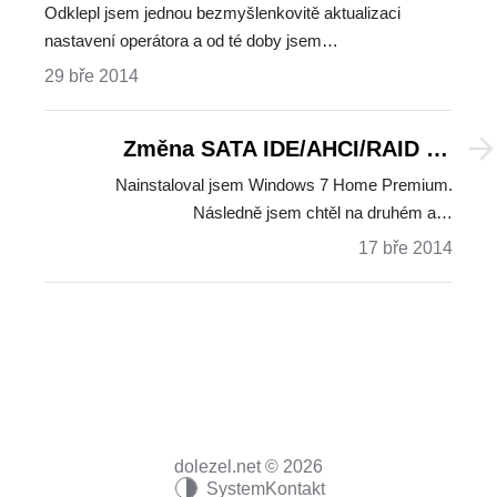
5/5S/5C
Odklepl jsem jednou bezmyšlenkovitě aktualizaci
nastavení operátora a od té doby jsem…
29 bře 2014
Změna SATA IDE/AHCI/RAID po
instalaci Windows 7
Nainstaloval jsem Windows 7 Home Premium.
Následně jsem chtěl na druhém a…
17 bře 2014
dolezel.net © 2026
System
Kontakt