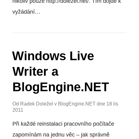
nikoliv pouze http://dolezel.net/. Tím dojde k
vyžádání…
Windows Live
Writer a
BlogEngine.NET
Od
Radek Doležel
v
BlogEngine.NET
dne
18 lis
2011
Při každé reinstalaci pracovního počítače
zapomínám na jednu věc – jak správně