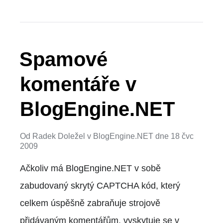
Spamové
komentáře v
BlogEngine.NET
Od
Radek Doležel
v
BlogEngine.NET
dne
18 čvc
2009
Ačkoliv má BlogEngine.NET v sobě
zabudovaný skrytý CAPTCHA kód, který
celkem úspěšně zabraňuje strojově
přidávaným komentářům, vyskytuje se v