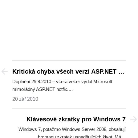
Kritická chyba všech verzí ASP.NET na
všech platformách
Doplnění 29.9.2010 – včera večer vydal Microsoft
mimořádný ASP.NET hotfix.…
20 zář 2010
Klávesové zkratky pro Windows 7
Windows 7, potažmo Windows Server 2008, obsahují
hromadu zkratek usnadňujících život. Má…