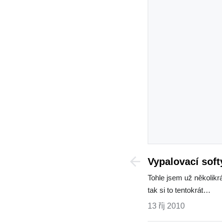
Vypalovací soft
Run As Adminis
Tohle jsem už několikr
tak si to tentokrát…
13 říj 2010