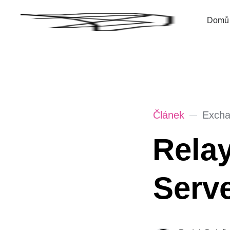
Domů
Článek
Exch
Rela
Serv