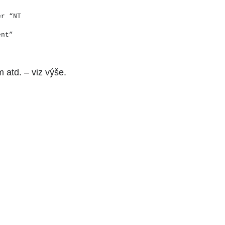
er “NT
ent”
 atd. – viz výše.