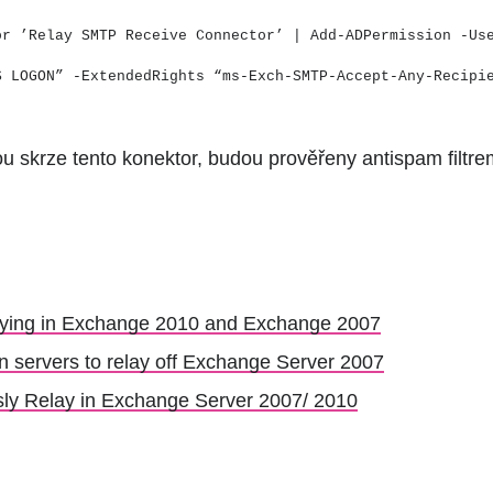
or ’Relay SMTP Receive Connector’ | Add-ADPermission -Us
S LOGON” -ExtendedRights “ms-Exch-SMTP-Accept-Any-Recipi
ou skrze tento konektor, budou prověřeny antispam filtrem
aying in Exchange 2010 and Exchange 2007
on servers to relay off Exchange Server 2007
y Relay in Exchange Server 2007/ 2010