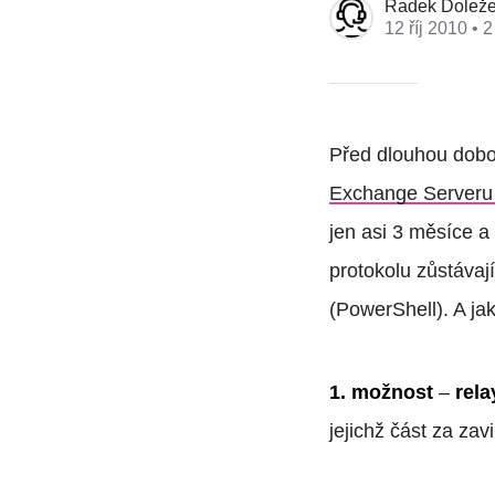
Radek Doleže
12 říj 2010
• 2
Před dlouhou dobou
Exchange Serveru
jen asi 3 měsíce a
protokolu zůstávají
(PowerShell). A ja
1. možnost
–
rela
jejichž část za za