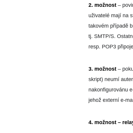
2. možnost
– pov
uživatelé mají na 
takovém případě bu
tj. SMTP/S. Ostatn
resp. POP3 připoj
3. možnost
– poku
skript) neumí auten
nakonfigurovánu e
jehož externí e-ma
4. možnost – rel