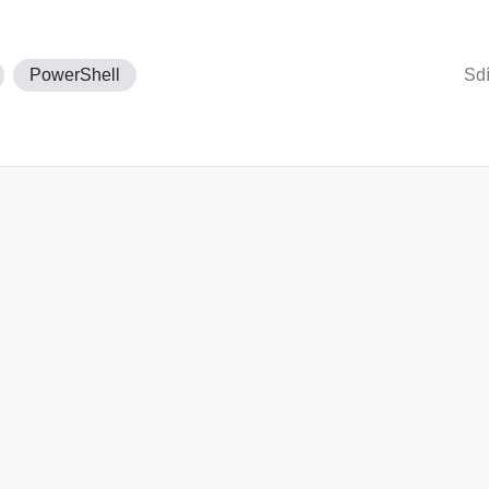
PowerShell
Sdí