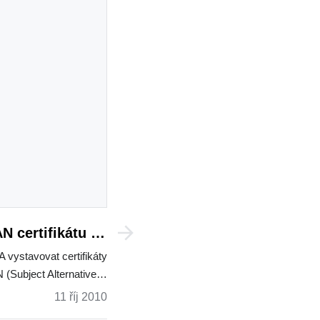
N certifikátu na
erní Windows CA
vystavovat certifikáty
 (Subject Alternative…
11 říj 2010