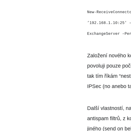
New-ReceiveConnect
’192.168.1.10:25′ 
ExchangeServer –Pe
Založení nového ko
povoluji pouze po
tak tím říkám “nest
IPSec (no anebo ta
Další vlastností, n
antispam filtrů, z 
jiného (send on beh