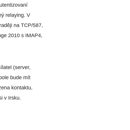
utentizovaní
ý relaying. V
raději na TCP/587,
ange 2010 s IMAP4,
atel (server,
pole bude mít
zena kontaktu,
 v Irsku.