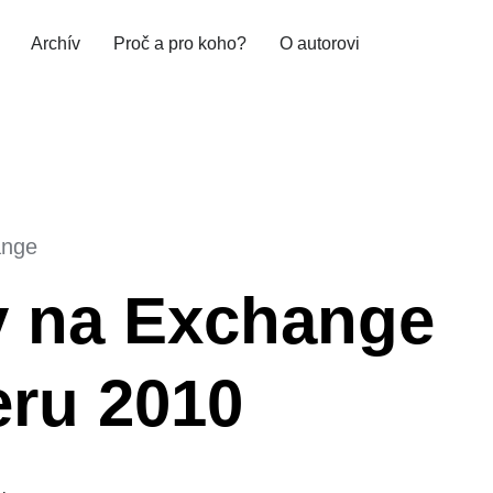
Archív
Proč a pro koho?
O autorovi
ange
y na Exchange
eru 2010