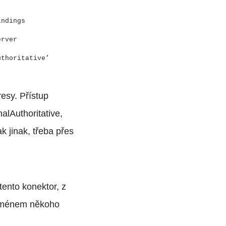
indings
erver
uthoritative’
esy. Přístup
lAuthoritative,
ak jinak, třeba přes
tento konektor, z
at jménem někoho