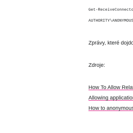
Get-ReceiveConnect
AUTHORITY\ANONYMOU
Zprávy, které dojd
Zdroje:
How To Allow Rel
Allowing applicati
How to anonymousl