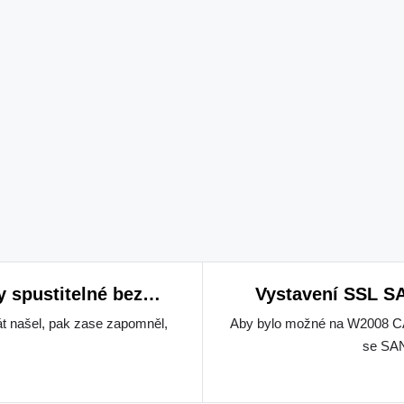
y spustitelné bez
Vystavení SSL SA
trator
int
át našel, pak zase zapomněl,
Aby bylo možné na W2008 CA 
se SAN