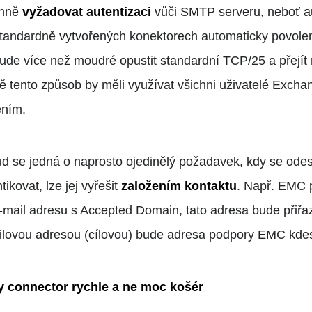
inně
vyžadovat autentizaci
vůči SMTP serveru, neboť a
standardně vytvořených konektorech automaticky povolen
de více než moudré opustit standardní TCP/25 a přejít 
ě tento způsob by měli využívat všichni uživatelé Exch
ením.
d se jedná o naprosto ojedinělý požadavek, kdy se odesíl
tikovat, lze jej vyřešit
založením kontaktu
. Např. EMC 
-mail adresu s Accepted Domain, tato adresa bude přiřa
ilovou adresou (cílovou) bude adresa podpory EMC kdesi
ay connector rychle a ne moc košér