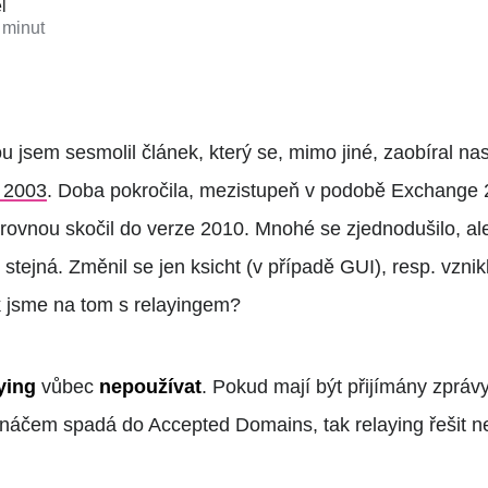
l
 minut
 jsem sesmolil článek, který se, mimo jiné, zaobíral n
 2003
. Doba pokročila, mezistupeň v podobě Exchange 2
 rovnou skočil do verze 2010. Mnohé se zjednodušilo, a
 stejná. Změnil se jen ksicht (v případě GUI), resp. vzni
k jsme na tom s relayingem?
ying
vůbec
nepoužívat
. Pokud mají být přijímány zpráv
vináčem spadá do Accepted Domains, tak relaying řešit 