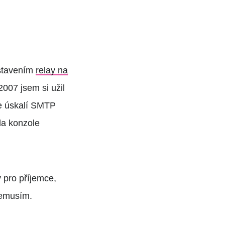
astavením
relay na
007 jsem si užil
le úskalí SMTP
kla konzole
y pro příjemce,
nemusím.