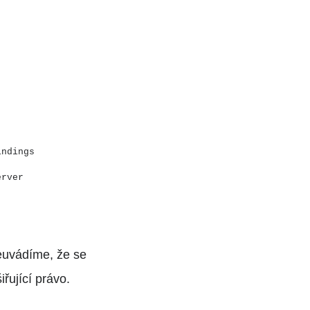
indings
erver
euvádíme, že se
řující právo.