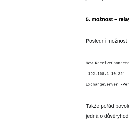
5. možnost – rela
Poslední možnost 
New-ReceiveConnect
’192.168.1.10:25′ 
ExchangeServer –Pe
Takže pořád povol
jedná o důvěryhodn