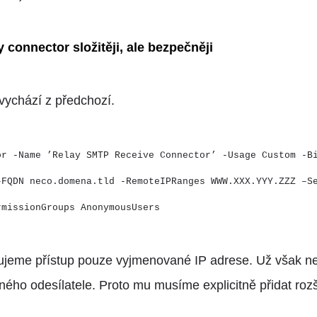
y connector složitěji, ale bezpečněji
vychází z předchozí.
or -Name ’Relay SMTP Receive Connector’ -Usage Custom -B
–FQDN neco.domena.tld -RemoteIPRanges WWW.XXX.YYY.ZZZ –S
rmissionGroups AnonymousUsers
ujeme přístup pouze vyjmenované IP adrese. Už však n
ého odesílatele. Proto mu musíme explicitně přidat rozši