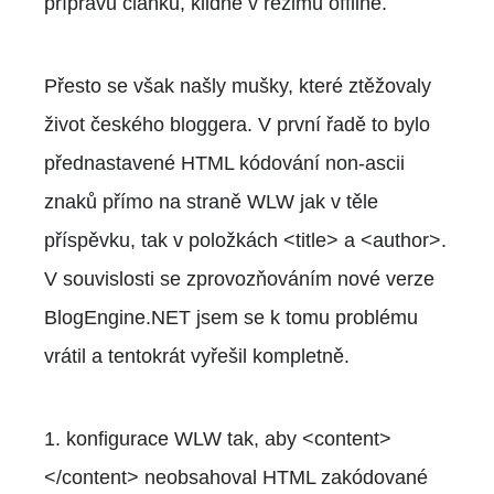
přípravu článků, klidně v režimu offline.
Přesto se však našly mušky, které ztěžovaly
život českého bloggera. V první řadě to bylo
přednastavené HTML kódování non-ascii
znaků přímo na straně WLW jak v těle
příspěvku, tak v položkách <title> a <author>.
V souvislosti se zprovozňováním nové verze
BlogEngine.NET jsem se k tomu problému
vrátil a tentokrát vyřešil kompletně.
1. konfigurace WLW tak, aby <content>
</content> neobsahoval HTML zakódované