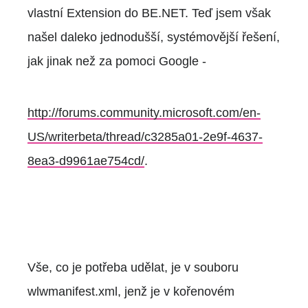
vlastní Extension do BE.NET. Teď jsem však
našel daleko jednodušší, systémovější řešení,
jak jinak než za pomoci Google -
http://forums.community.microsoft.com/en-
US/writerbeta/thread/c3285a01-2e9f-4637-
8ea3-d9961ae754cd/
.
Vše, co je potřeba udělat, je v souboru
wlwmanifest.xml, jenž je v kořenovém