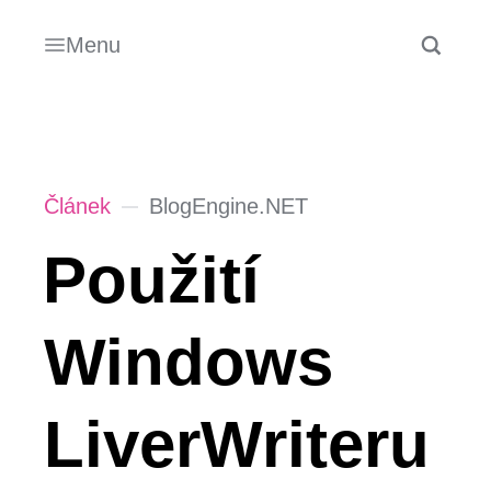
Menu
Článek
BlogEngine.NET
Použití
Windows
LiverWriteru