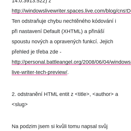
14.0.3913.522) z
http://windowslivewriter.spaces.live.com/blog/c
Ten odstraňuje chybu nechtěného kódování i
při nastavení Default (XHTML) a přináší
spoustu nových a opravených funkcí. Jejich
přehled je třeba zde -
http://personal.battleangel.org/2008/06/04/windows
live-writer-tech-preview/
.
2. odstranění HTML entit z <title>, <author> a
<slug>
Na podzim jsem si kvůli tomu napsal svůj