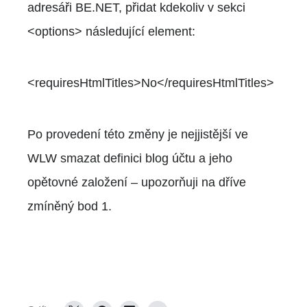
adresáři BE.NET, přidat kdekoliv v sekci
<options> následující element:
<requiresHtmlTitles>No</requiresHtmlTitles>
Po provedení této změny je nejjistější ve
WLW smazat definici blog účtu a jeho
opětovné založení – upozorňuji na dříve
zmíněný bod 1.