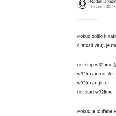
Radek Doleže
16 čvn 2009
•
Pokud došlo k nak
činností viru), je
net stop w32time (
w32tm /unregister (
w32tm /register
net start w32time
Pokud je to třeba 