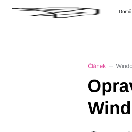
Domů
Článek
Wind
Opra
Wind