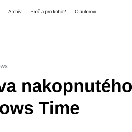
Archív
Proč a pro koho?
O autorovi
ows
va nakopnutéh
ows Time