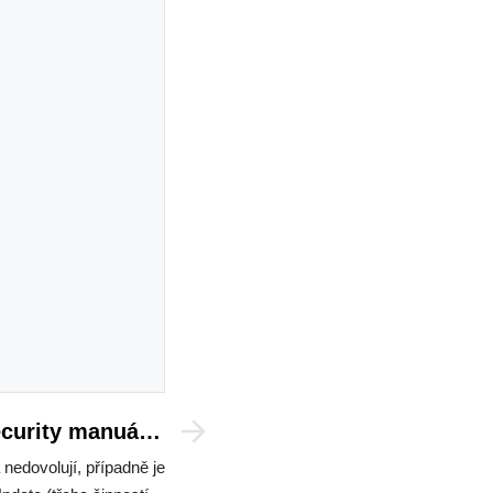
ecurity manuální
stažení definic
 nedovolují, případně je