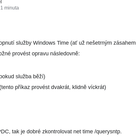
l
 1 minuta
opnutí služby Windows Time (ať už nešetrným zásahem v
 možné provést opravu následovně:
pokud služba běží)
tento příkaz provést dvakrát, klidně víckrát)
PDC, tak je dobré zkontrolovat net time /querysntp.