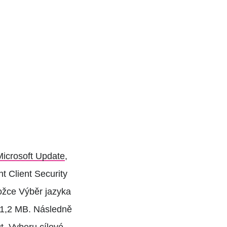
Microsoft Update
,
t Client Security
ožce Výběr jazyka
 1,2 MB. Následně
ut. Vyberu cílové