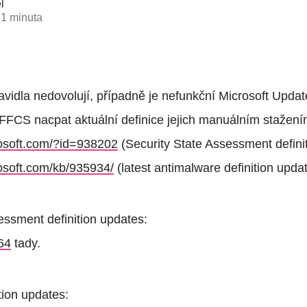
l
 1 minuta
avidla nedovolují, případně je nefunkční Microsoft Update
 FFCS nacpat aktuální definice jejich manuálním stažení
rosoft.com/?id=938202
(Security State Assessment defini
rosoft.com/kb/935934/
(latest antimalware definition updat
essment definition updates:
64
tady.
tion updates: