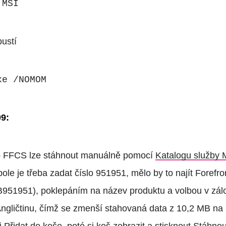
.MSI
pustí
xe /NOMOM
09:
o FFCS lze stáhnout manuálně pomocí
Katalogu služby 
le je třeba zadat číslo 951951, mělo by to najít Forefron
B951951), poklepáním na název produktu a volbou v zál
Angličtinu, čímž se zmenší stahovaná data z 10,2 MB na
i Přidat do koše, poté si koš zobrazit a stisknout Stáhno