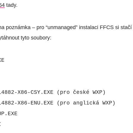
64
tady.
dna poznámka – pro “unmanaged” instalaci FFCS si stačí
ytáhnout tyto soubory:
XE
14882-X86-CSY.EXE (pro české WXP)
14882-X86-ENU.EXE (pro anglická WXP)
UP.EXE
I