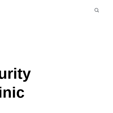
urity
inic