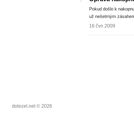
Time
Pokud došlo k nakopnu
už nešetrným zásah
16 čvn 2009
dolezel.net © 2026