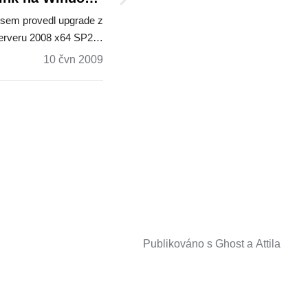
rver 2008 R2 RC
jsem provedl upgrade z
erveru 2008 x64 SP2…
10 čvn 2009
Publikováno s
Ghost
a
Attila