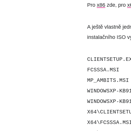
Pro
x86
zde, pro
x
A ještě vlastně je
instalačního ISO v
CLIENTSETUP.E
FCSSSA.MSI
MP_AMBITS.MSI
WINDOWSXP-KB9
WINDOWSXP-KB9
X64\CLIENTSET
X64\FCSSSA.MS