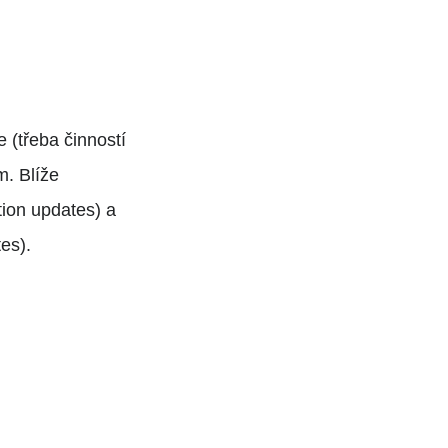
 (třeba činností
m. Blíže
tion updates) a
es).