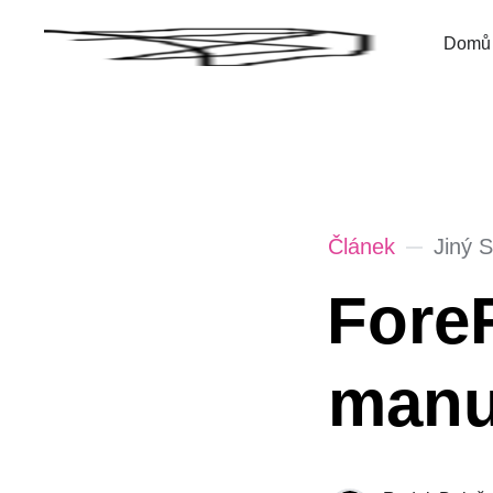
Domů
Článek
Jiný 
ForeF
manuá