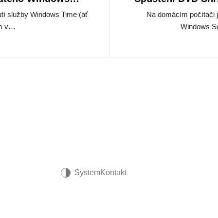
Se
tí služby Windows Time (ať
Na domácím počítači 
em v…
Windows S
System
Kontakt