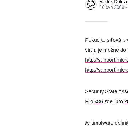
Radek Doleže
16 čvn 2009
•
Pokud to síťová pr
viru), je možné do
http://support.mic
http://support.mic
Security State Ass
Pro
x86
zde, pro
x
Antimalware defini