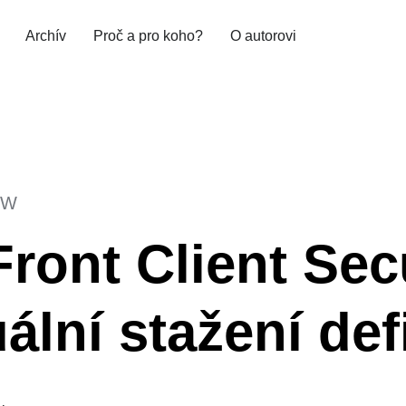
Archív
Proč a pro koho?
O autorovi
SW
ront Client Sec
lní stažení def