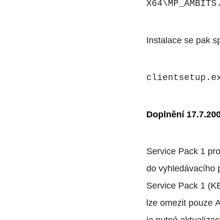
X64\MP_AMBITS
Instalace se pak s
clientsetup.e
Doplnění 17.7.20
Service Pack 1 pr
do vyhledávacího po
Service Pack 1 (K
lze omezit pouze 
je nutné aktualizac