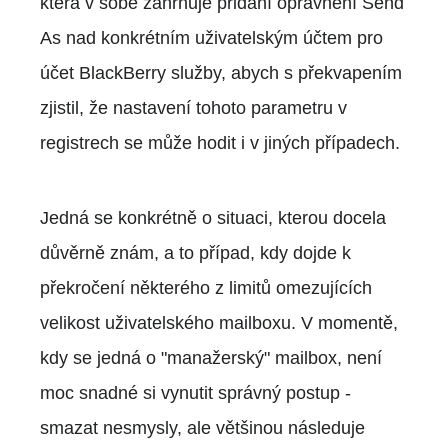
která v sobě zahrnuje přidání oprávnění Send
As nad konkrétním uživatelským účtem pro
účet BlackBerry služby, abych s překvapením
zjistil, že nastavení tohoto parametru v
registrech se může hodit i v jiných případech.
Jedná se konkrétně o situaci, kterou docela
důvěrně znám, a to případ, kdy dojde k
překročení některého z limitů omezujících
velikost uživatelského mailboxu. V momentě,
kdy se jedná o "manažerský" mailbox, není
moc snadné si vynutit správný postup -
smazat nesmysly, ale většinou následuje