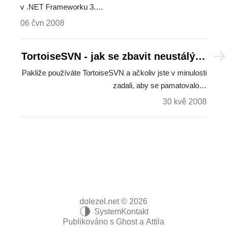
v .NET Frameworku 3.…
06 čvn 2008
TortoiseSVN - jak se zbavit neustálých
výzev k zadání jména a hesla
Pakliže používáte TortoiseSVN a ačkoliv jste v minulosti
zadali, aby se pamatovalo…
30 kvě 2008
dolezel.net © 2026
System
Kontakt
Publikováno s
Ghost
a
Attila