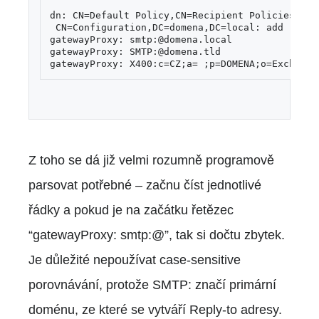
dn: CN=Default Policy,CN=Recipient Policies,CN=
 CN=Configuration,DC=domena,DC=local: add

gatewayProxy: smtp:@domena.local

gatewayProxy: SMTP:@domena.tld

gatewayProxy: X400:c=CZ;a= ;p=DOMENA;o=Exchange
Z toho se dá již velmi rozumně programově
parsovat potřebné – začnu číst jednotlivé
řádky a pokud je na začátku řetězec
“gatewayProxy: smtp:@”, tak si dočtu zbytek.
Je důležité nepoužívat case-sensitive
porovnávání, protože SMTP: značí primární
doménu, ze které se vytváří Reply-to adresy.