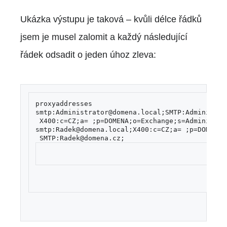
Ukázka výstupu je taková – kvůli délce řádků
jsem je musel zalomit a každý následující
řádek odsadit o jeden úhoz zleva:
proxyaddresses 
smtp:Administrator@domena.local;SMTP:Administra
 X400:c=CZ;a= ;p=DOMENA;o=Exchange;s=Administra
smtp:Radek@domena.local;X400:c=CZ;a= ;p=DOMENA;
 SMTP:Radek@domena.cz;   