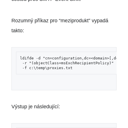
Rozumný příkaz pro “meziprodukt” vypadá
takto:
ldifde -d "cn=configuration,dc=<domain>[,dc=<do
 -r "(objectClass=msExchRecipientPolicy)" -l ga
 -f c:\temp\proxies.txt
Výstup je následující: