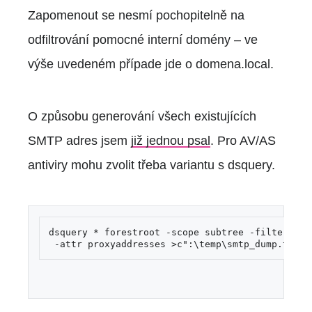
Zapomenout se nesmí pochopitelně na
odfiltrování pomocné interní domény – ve
výše uvedeném případe jde o domena.local.
O způsobu generování všech existujících
SMTP adres jsem
již jednou psal
. Pro AV/AS
antiviry mohu zvolit třeba variantu s dsquery.
dsquery * forestroot -scope subtree -filter "(&
 -attr proxyaddresses >c":\temp\smtp_dump.txt 