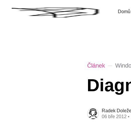
Domů
Článek
Windo
Diag
Radek Doleže
06 bře 2012
•