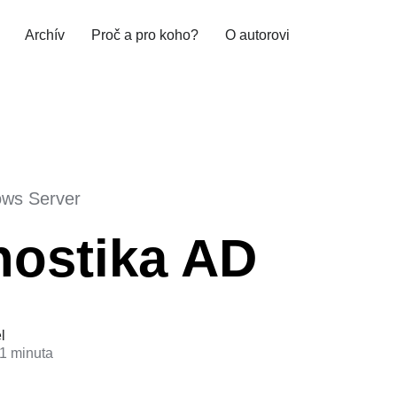
Archív
Proč a pro koho?
O autorovi
ws Server
nostika AD
l
 1 minuta