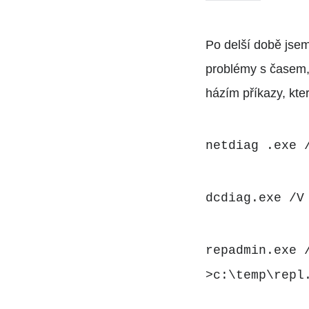
Po delší době jsem
problémy s časem, 
házím příkazy, kter
netdiag .exe 
dcdiag.exe /V
repadmin.exe 
>c:\temp\repl