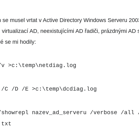
 se musel vrtat v Active Directory Windows Serveru 200
virtualizací AD, neexistujícími AD řadiči, prázdnými AD 
é se mi hodily:
/v >c:\temp\netdiag.log
 /C /D /E >c:\temp\dcdiag.log
/showrepl nazev_ad_serveru /verbose /all 
.txt