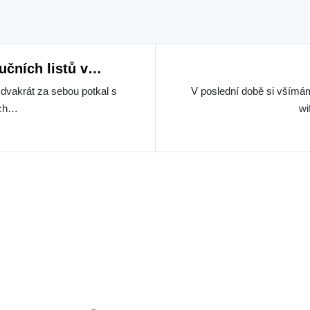
učních listů v
ru 2010
dvakrát za sebou potkal s
V poslední době si všímám
ích…
wi