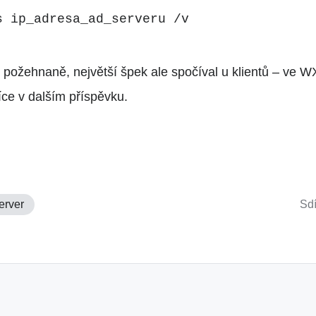
s ip_adresa_ad_serveru /v
 požehnaně, největší špek ale spočíval u klientů – ve
íce v dalším příspěvku.
erver
Sdí