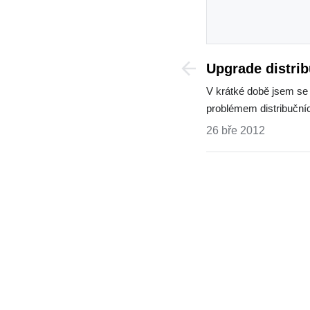
Upgrade distrib
Exchange Serve
V krátké době jsem se 
problémem distribučn
26 bře 2012