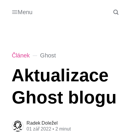
Menu
Článek
Ghost
Aktualizace
Ghost blogu
Radek Doležel
01 zář 2022
• 2 minut