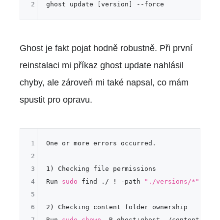
2
Ghost je fakt pojat hodně robustně. Při první
reinstalaci mi příkaz ghost update nahlásil
chyby, ale zároveň mi také napsal, co mám
spustit pro opravu.
1
One or more errors occurred.

2
3
1) Checking file permissions

4
Run 
sudo
 find ./ ! -path 
"./versions/*"
 -
typ
5
6
2) Checking content folder ownership

7
Run 
sudo
chown