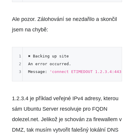
Ale pozor. Zálohování se nezdařilo a skončil
jsem na chybě:
1
✖ Backing up site

2
An error occurred.

3
Message: 
'connect ETIMEDOUT 1.2.3.4:443'
1.2.3.4 je příklad veřejné IPv4 adresy, kterou
sám Ubuntu Server resolvuje pro FQDN
dolezel.net. Jelikož je schován za firewallem v
DMZ, tak musím vytvořit falešný lokální DNS