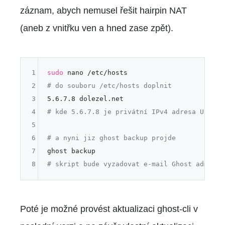
záznam, abych nemusel řešit hairpin NAT
(aneb z vnitřku ven a hned zase zpět).
1
sudo
2
# do souboru /etc/hosts doplnit
3
4
# kde 5.6.7.8 je privátní IPv4 adresa Ubuntu
5
6
# a nyni jiz ghost backup projde
7
8
# skript bude vyzadovat e-mail Ghost admina 
Poté je možné provést aktualizaci ghost-cli v