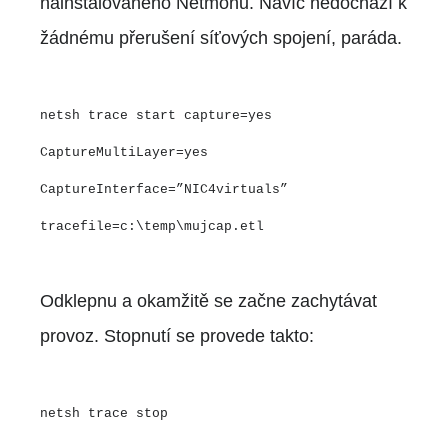
nainstalovaného Netmonu. Navíc nedochází k
žádnému přerušení síťových spojení, paráda.
netsh trace start capture=yes
CaptureMultiLayer=yes
CaptureInterface=”NIC4virtuals”
tracefile=c:\temp\mujcap.etl
Odklepnu a okamžitě se začne zachytávat
provoz. Stopnutí se provede takto:
netsh trace stop