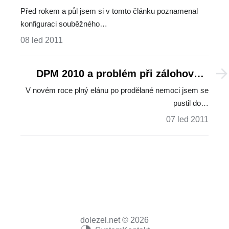
jednom stroji
Před rokem a půl jsem si v tomto článku poznamenal
konfiguraci souběžného…
08 led 2011
DPM 2010 a problém při zálohování
Hyper-V virtuálu na CSV clusteru
V novém roce plný elánu po prodělané nemoci jsem se
pustil do…
07 led 2011
dolezel.net © 2026