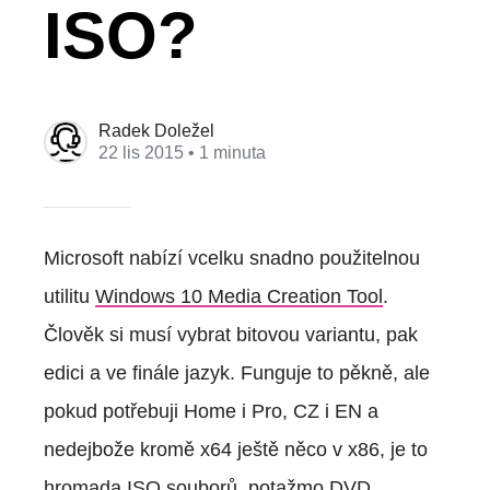
ISO?
Radek Doležel
22 lis 2015
• 1 minuta
Microsoft nabízí vcelku snadno použitelnou
utilitu
Windows 10 Media Creation Tool
.
Člověk si musí vybrat bitovou variantu, pak
edici a ve finále jazyk. Funguje to pěkně, ale
pokud potřebuji Home i Pro, CZ i EN a
nedejbože kromě x64 ještě něco v x86, je to
hromada ISO souborů, potažmo DVD.