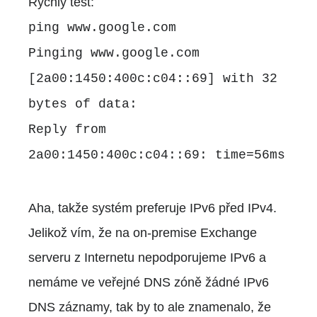
Rychlý test:
ping
www.google.com
Pinging www.google.com
[2a00:1450:400c:c04::69] with 32
bytes of data:
Reply from
2a00:1450:400c:c04::69: time=56ms
Aha, takže systém preferuje IPv6 před IPv4.
Jelikož vím, že na on-premise Exchange
serveru z Internetu nepodporujeme IPv6 a
nemáme ve veřejné DNS zóně žádné IPv6
DNS záznamy, tak by to ale znamenalo, že