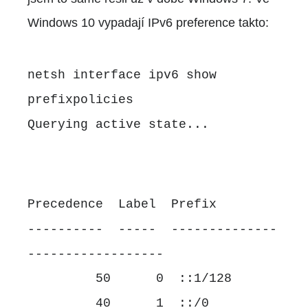
Windows 10 vypadají IPv6 preference takto:
netsh interface ipv6 show
prefixpolicies
Querying active state...
Precedence Label Prefix
---------- ----- --------------
------------------
50 0 ::1/128
40 1 ::/0