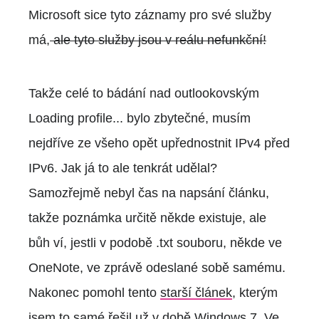
Microsoft sice tyto záznamy pro své služby
má,
ale tyto služby jsou v reálu nefunkční!
Takže celé to bádání nad outlookovským
Loading profile... bylo zbytečné, musím
nejdříve ze všeho opět upřednostnit IPv4 před
IPv6. Jak já to ale tenkrát udělal?
Samozřejmě nebyl čas na napsání článku,
takže poznámka určitě někde existuje, ale
bůh ví, jestli v podobě .txt souboru, někde ve
OneNote, ve zprávě odeslané sobě samému.
Nakonec pomohl tento
starší článek
, kterým
jsem to samé řešil už v době Windows 7. Ve