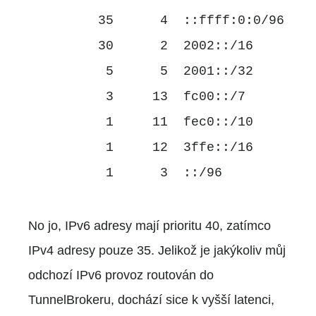
35 4 ::ffff:0:0/96
30 2 2002::/16
5 5 2001::/32
3 13 fc00::/7
1 11 fec0::/10
1 12 3ffe::/16
1 3 ::/96
No jo, IPv6 adresy mají prioritu 40, zatímco
IPv4 adresy pouze 35. Jelikož je jakýkoliv můj
odchozí IPv6 provoz routován do
TunnelBrokeru, dochází sice k vyšší latenci,