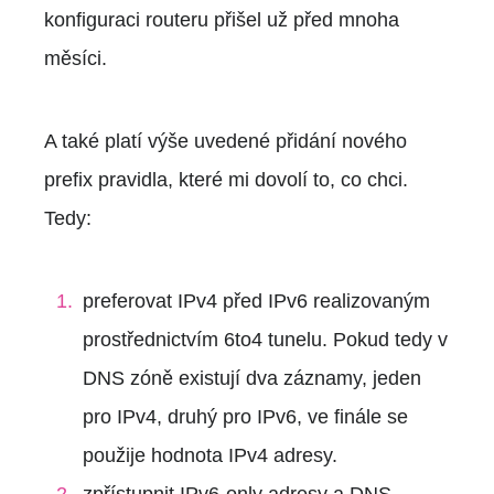
konfiguraci routeru přišel už před mnoha
měsíci.
A také platí výše uvedené přidání nového
prefix pravidla, které mi dovolí to, co chci.
Tedy:
preferovat IPv4 před IPv6 realizovaným
prostřednictvím 6to4 tunelu. Pokud tedy v
DNS zóně existují dva záznamy, jeden
pro IPv4, druhý pro IPv6, ve finále se
použije hodnota IPv4 adresy.
zpřístupnit IPv6-only adresy a DNS