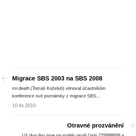
Migrace SBS 2003 na SBS 2008
mr.death (Tomáš Koželuh) věnoval účastníkům
konference své poznámky z migrace SBS…
10 lis 2010
Otravné prozvánění
Už dva dny mne na mobilu prudí číslo 729988899 a