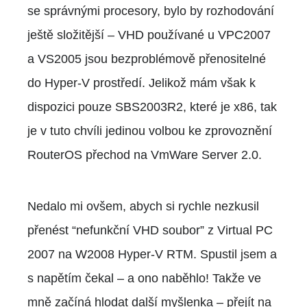
se správnými procesory, bylo by rozhodování
ještě složitější – VHD používané u VPC2007
a VS2005 jsou bezproblémově přenositelné
do Hyper-V prostředí. Jelikož mám však k
dispozici pouze SBS2003R2, které je x86, tak
je v tuto chvíli jedinou volbou ke zprovoznění
RouterOS přechod na VmWare Server 2.0.
Nedalo mi ovšem, abych si rychle nezkusil
přenést “nefunkční VHD soubor” z Virtual PC
2007 na W2008 Hyper-V RTM. Spustil jsem a
s napětím čekal – a ono naběhlo! Takže ve
mně začíná hlodat další myšlenka – přejít na