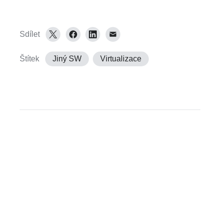
Sdílet
Štítek
Jiný SW
Virtualizace