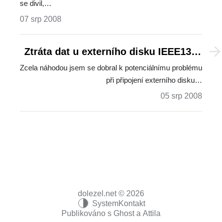
se divil,…
07 srp 2008
Ztráta dat u externího disku IEEE1394
a Windows XP
Zcela náhodou jsem se dobral k potenciálnímu problému
při připojení externího disku…
05 srp 2008
dolezel.net © 2026
System
Kontakt
Publikováno s
Ghost
a
Attila