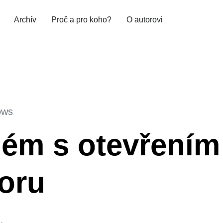
Archív
Proč a pro koho?
O autorovi
ows
lém s otevření
oru