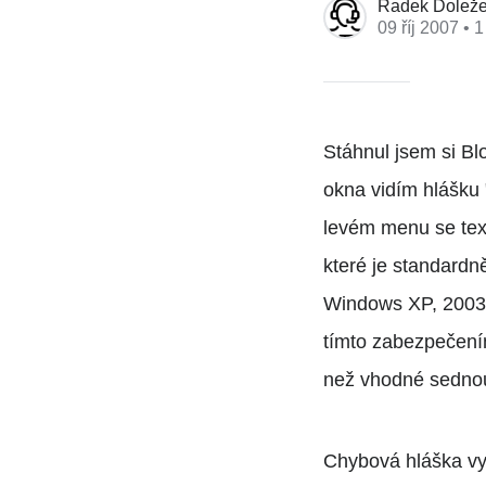
Radek Doleže
09 říj 2007
• 1
Stáhnul jsem si B
okna vidím hlášku 
levém menu se tex
které je standardn
Windows XP, 2003,
tímto zabezpečením 
než vhodné sednou
Chybová hláška vy