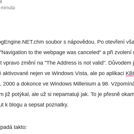
l
 minuta
logEngine.NET.chm soubor s nápovědou. Po otevření však
"Navigation to the webpage was canceled" a při zvolení 
t vpravo změní na "The Address is not valid". Důvodem 
ě aktivované nejen ve Windows Vista, ale po aplikaci
KB
 2000 a dokonce ve Windows Millenium a 98. Vzpomínám
již potýkal, ale už si nepamatuji jak. To je přesně okam
t k blogu a sepsat poznatky.
padá takto: