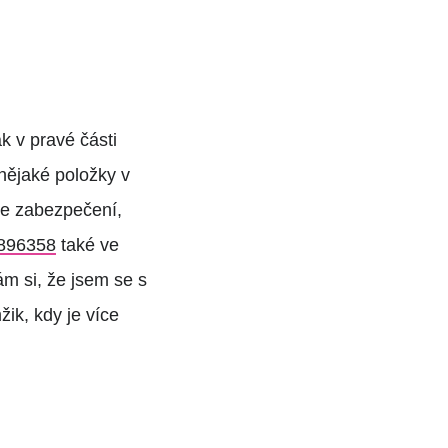
 v pravé části
nějaké položky v
je zabezpečení,
896358
také ve
 si, že jsem se s
žik, kdy je více