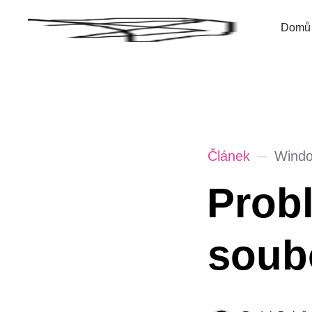
Domů
Článek
Wind
Prob
soub