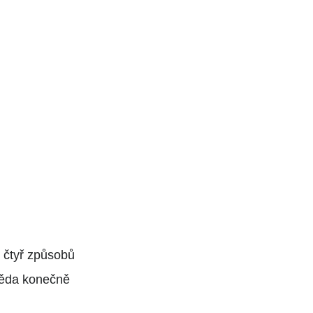
 čtyř způsobů
ověda konečně