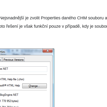
 Nejsnadnější je zvolit Properties daného CHM souboru a
Toto řešení je však funkční pouze v případě, kdy je soubo