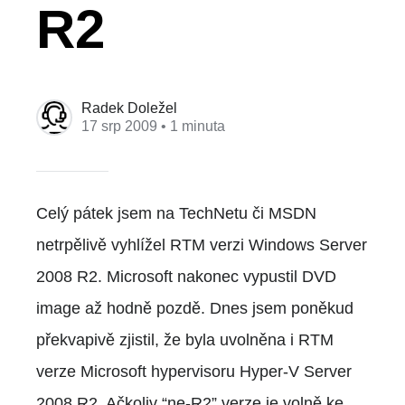
R2
Radek Doležel
17 srp 2009
• 1 minuta
Celý pátek jsem na TechNetu či MSDN
netrpělivě vyhlížel RTM verzi Windows Server
2008 R2. Microsoft nakonec vypustil DVD
image až hodně pozdě. Dnes jsem poněkud
překvapivě zjistil, že byla uvolněna i RTM
verze Microsoft hypervisoru Hyper-V Server
2008 R2. Ačkoliv “ne-R2” verze je volně ke