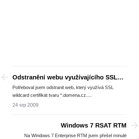
Odstranění webu využívajícího SSL
wildcard certifikát v IIS7
Potřeboval jsem odstranit web, který využívá SSL
wildcard certifikát tvaru *.domena.cz.…
24 srp 2009
Windows 7 RSAT RTM
Na Windows 7 Enterprise RTM jsem přešel minulé